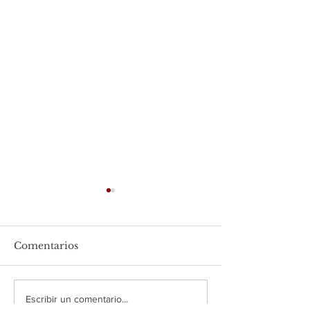
Comentarios
Receta de Salpicón de
Agricultores y
Escribir un comentario...