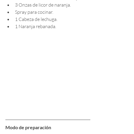
3 Onzas de licor de naranja.
Spray para cocinar.
1 Cabeza de lechuga.
1 Naranja rebanada.
Modo de preparación