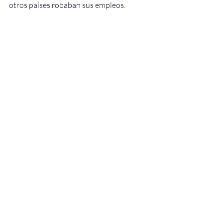
otros países robaban sus empleos.
Por Jenny Valadez, con información de La Casa 
Blanca, BBC, El País y Zimat.
Estados Unidos
aranceles
Claudia Sheinbaum
recíprocos
Entradas recientes
Ver todo