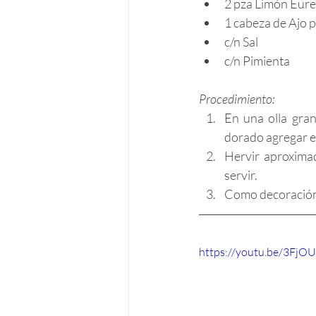
2 pza Limón Eure
1 cabeza de Ajo p
c/n Sal
c/n Pimienta
Procedimiento:
En una olla gran
dorado agregar e
Hervir aproximad
servir.   
Como decoración a
https://youtu.be/3Fj