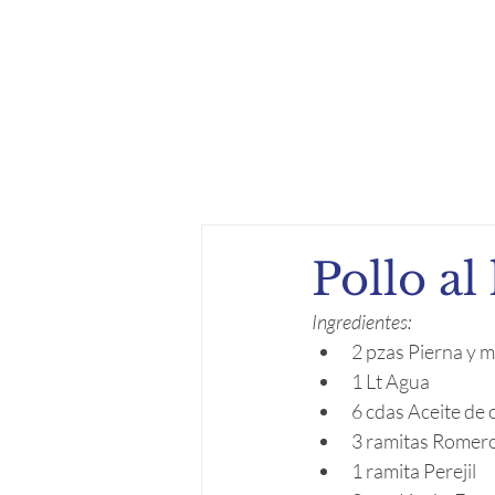
Inicio
Acerca de
Compe
Pollo a
Ingredientes:
2 pzas Pierna y m
1 Lt Agua
6 cdas Aceite de 
3 ramitas Romer
1 ramita Perejil