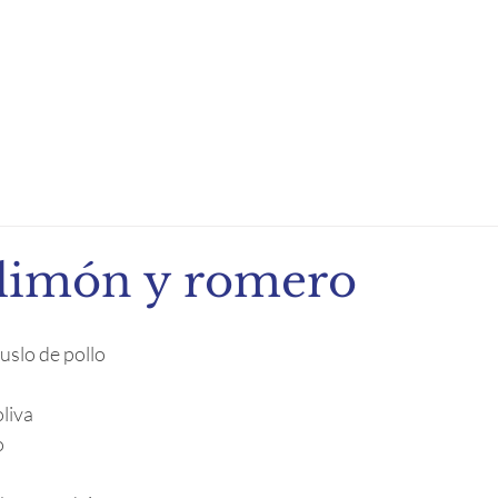
ndio de Exportación
Noticias
Recetas
Eventos
l limón y romero
uslo de pollo
oliva
o