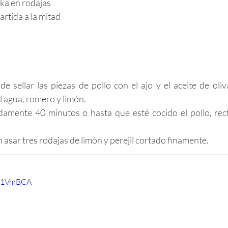
ka en rodajas
artida a la mitad
de sellar las piezas de pollo con el ajo y el aceite de oli
l agua, romero y limón.
amente 40 minutos o hasta que esté cocido el pollo, recti
sar tres rodajas de limón y perejil cortado finamente.
OU1VmBCA