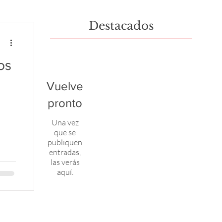
Destacados
os
Vuelve
pronto
Una vez
que se
publiquen
entradas,
las verás
aquí.