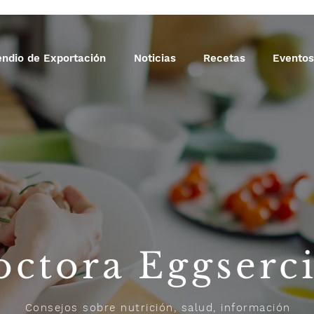
ndio de Exportación
Noticias
Recetas
Eventos
octora Eggserc
Consejos sobre nutrición, salud, información