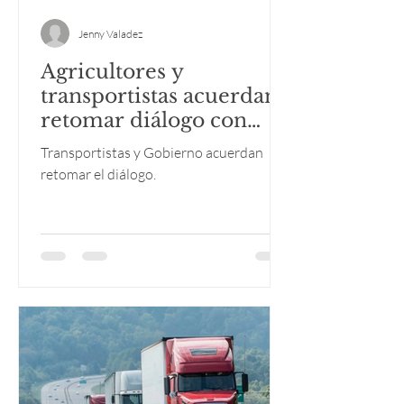
Jenny Valadez
Agricultores y
transportistas acuerdan
retomar diálogo con
Gobernación tras seis
Transportistas y Gobierno acuerdan
horas de bloqueos y
retomar el diálogo.
protestas