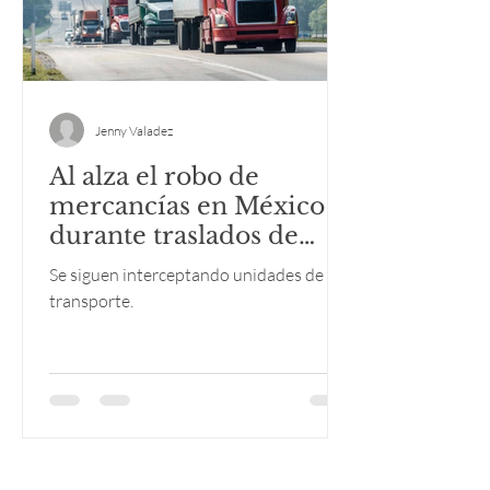
Jenny Valadez
Al alza el robo de
mercancías en México
durante traslados de
unidades de transporte
Se siguen interceptando unidades de
transporte.