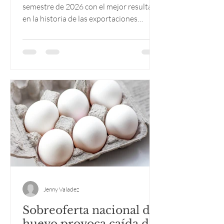
semestre de 2026
semestre de 2026 con el mejor resultado
en la historia de las exportaciones
brasileñas de carne de pollo.
Jenny Valadez
Sobreoferta nacional de
huevo provoca caída de