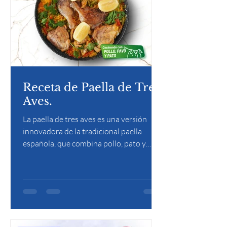
Receta de Paella de Tres
Aves.
La paella de tres aves es una versión
innovadora de la tradicional paella
española, que combina pollo, pato y
pavo con arroz, azafrán y un sofrito de
tomate, pimientos y especias. Su mezcla
de carnes aporta una textura jugosa y un
sabor profundo, resaltado por el caldo y
el toque ahumado característico de la
paella.