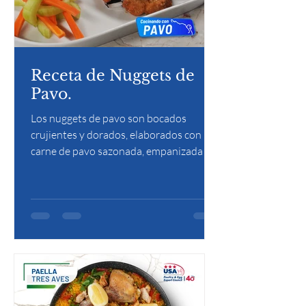
Receta de Nuggets de
Pavo.
Los nuggets de pavo son bocados
crujientes y dorados, elaborados con
carne de pavo sazonada, empanizada y
frita u horneada hasta obtener una
textura ligera y crujiente. Son una opción
deliciosa y versátil, ideales para
acompañar con salsas y disfrutar como
aperitivo o plato principal.