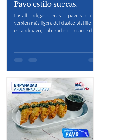
Pavo estilo suecas.
Las albóndigas suecas de pavo son una
versión más ligera del clásico platillo
escandinavo, elaboradas con carne de
pavo sazonada y servidas con una
cremosa salsa de gravy. Suaves y jugosas,
se acompañan tradicionalmente con
puré de papa y mermelada de arándanos
para un equilibrio perfecto de sabores.