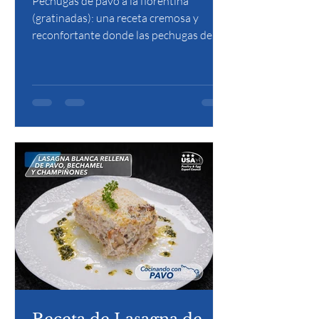
Pechugas de pavo a la florentina
(gratinadas): una receta cremosa y
reconfortante donde las pechugas de
pavo se combinan con espinacas en una
suave salsa blanca, se cubren con queso
y se gratinan hasta lograr una capa
dorada y ligeramente crujiente.