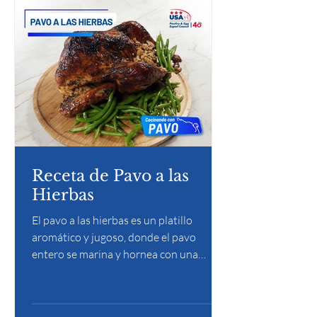
Receta de Pavo a las
Hierbas
El pavo a las hierbas es un platillo
aromático y jugoso, donde el pavo
entero se marina y hornea con una
mezcla de hierbas frescas como romero,
tomillo y perejil, junto con ajo y
mantequilla. Su sabor es delicado y