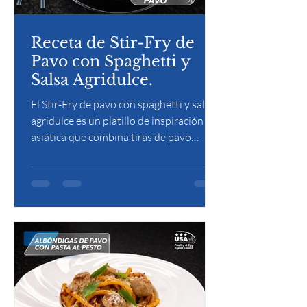
Receta de Stir-Fry de
Pavo con Spaghetti y
Salsa Agridulce.
El Stir-Fry de pavo con spaghetti y salsa
agridulce es un platillo de inspiración
asiática que combina tiras de pavo
salteadas a fuego alto con verduras
crujientes y spaghetti, todo envuelto en
una salsa agridulce equilibrada entre
soya, azúcar y un toque cítrico. Es una
opción rápida, colorida y llena de
contraste entre lo jugoso y lo fresco.