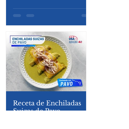
integra perfectamente con el caldo
especiado y los crujientes totopos. Esta
combinación deliciosa no solo ofrece un
alto valor nutricional, sino también una
experiencia cálida y satisfactoria en cada
cucharada.
Receta de Enchiladas
Suizas de Pavo.
Las enchiladas de pavo son una opción
deliciosa y nutritiva, donde la proteína