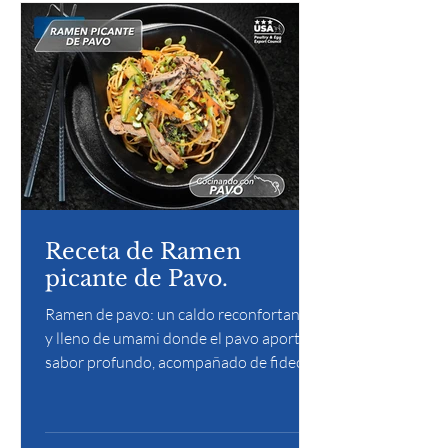
Receta de Ramen
picante de Pavo.
Ramen de pavo: un caldo reconfortante
y lleno de umami donde el pavo aporta
sabor profundo, acompañado de fideos,
vegetales y toppings clásicos que hacen
de este platillo una experiencia cálida y
completa.