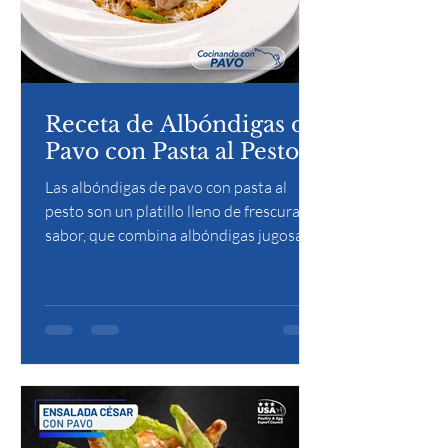
Receta de Albóndigas de
Pavo con Pasta al Pesto.
Las albóndigas de pavo con pasta al
pesto son un platillo lleno de frescura y
sabor, que combina albóndigas jugosas
de pavo sazonado con pasta bañada en
pesto de albahaca, ajo, nuez y queso. La
mezcla de hierbas aromáticas y la
suavidad del pavo crean una
preparación equilibrada y reconfortante.