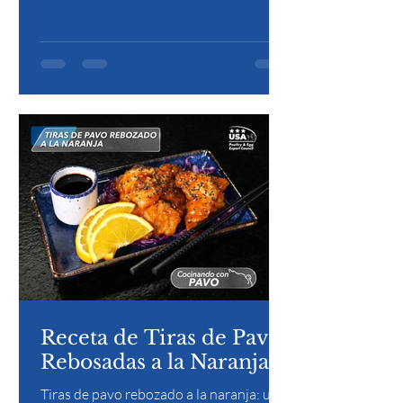
quedar jugoso y se sirve en tortillas
calientes, acompañado de cebolla
morada y un toque cítrico.
Receta de Tiras de Pavo
Rebosadas a la Naranja.
Tiras de pavo rebozado a la naranja: una