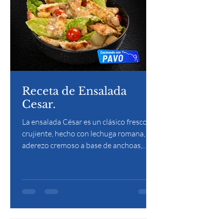
Receta de Ensalada
Cesar.
La ensalada César es un clásico fresco y
crujiente, hecho con lechuga romana,
aderezo cremoso a base de anchoas,
queso parmesano, crutones y jugo de
limón. Su sabor equilibrado y su textura
hacen de este platillo una opción ligera y
deliciosa.