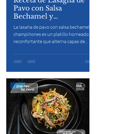
Receta de Lasagna de
Pavo con Salsa
Bechamel y
Champiñones.
La lasaña de pavo con salsa bechamel y
champiñones es un platillo horneado y
reconfortante que alterna capas de
pasta, pavo sazonado y champiñones
salteados, cubiertas con una suave salsa
bechamel y queso gratinado. Su textura
cremosa y su sabor equilibrado la
convierten en una opción elegante y
deliciosa.