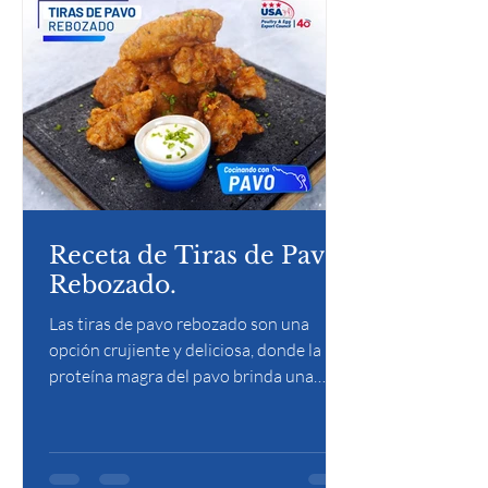
Receta de Tiras de Pavo
Rebozado.
Las tiras de pavo rebozado son una
opción crujiente y deliciosa, donde la
proteína magra del pavo brinda una
carne tierna y nutritiva, cubierta por un
dorado rebozado que añade el equilibrio
perfecto entre textura y sabor. Este
platillo es una alternativa ligera y llena