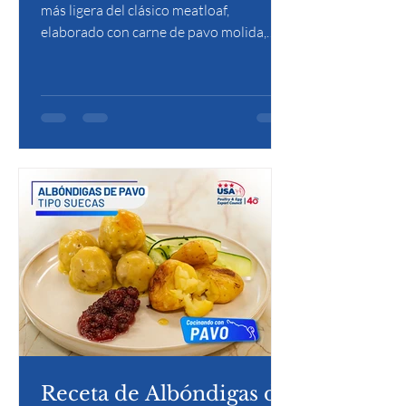
más ligera del clásico meatloaf,
elaborado con carne de pavo molida,
especias y hierbas, horneado hasta
obtener una textura jugosa. Puede
servirse con puré de papa o vegetales,
siendo una opción reconfortante y
saludable.
Receta de Albóndigas de