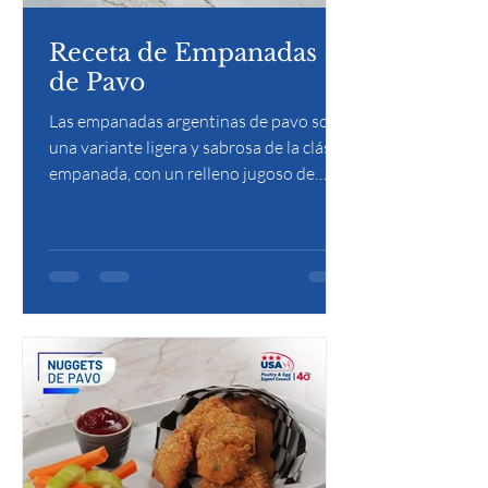
Receta de Empanadas
de Pavo
Las empanadas argentinas de pavo son
una variante ligera y sabrosa de la clásica
empanada, con un relleno jugoso de
pavo sazonado, cebolla, pimiento y
especias. Envuelto en una masa crujiente
y horneado o frito, este platillo combina
tradición y sabor en cada bocado.