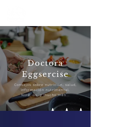
Doctora
Eggsercise
Consejos sobre nutrición, salud,
información nutrimental,
Noticias, y mucho más...