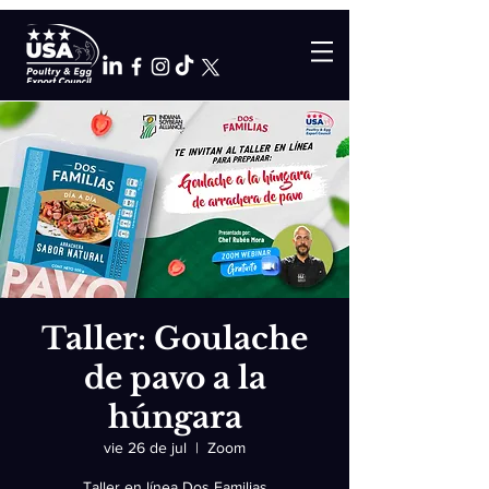
Taller: Goulache
de pavo a la
húngara
vie 26 de jul
  |  
Zoom
Taller en línea Dos Familias