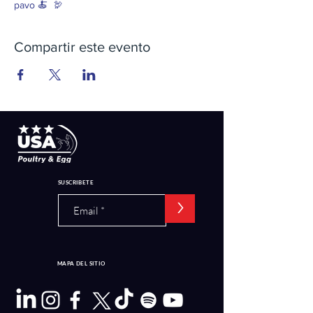
pavo 🍝  🦃 
Compartir este evento
SUSCRIBETE
>
MAPA DEL SITIO