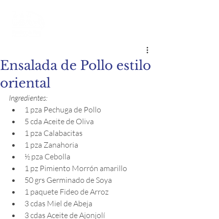
Ensalada de Pollo estilo
oriental
Ingredientes:
1 pza Pechuga de Pollo
5 cda Aceite de Oliva
1 pza Calabacitas
1 pza Zanahoria
½ pza Cebolla
1 pz Pimiento Morrón amarillo
50 grs Germinado de Soya
1 paquete Fideo de Arroz
3 cdas Miel de Abeja
3 cdas Aceite de Ajonjolí