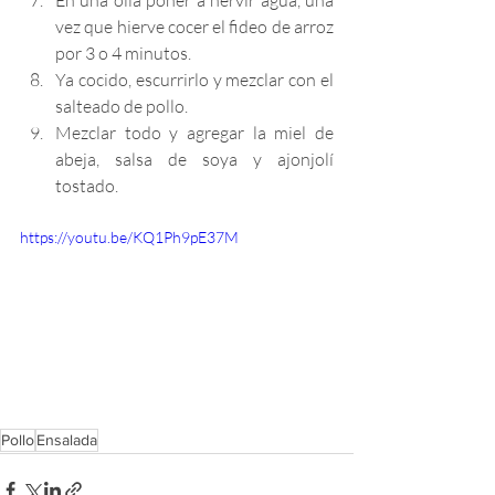
En una olla poner a hervir agua, una 
vez que hierve cocer el fideo de arroz 
por 3 o 4 minutos.
Ya cocido, escurrirlo y mezclar con el 
salteado de pollo.
Mezclar todo y agregar la miel de 
abeja, salsa de soya y ajonjolí 
tostado.
https://youtu.be/KQ1Ph9pE37M
Pollo
Ensalada