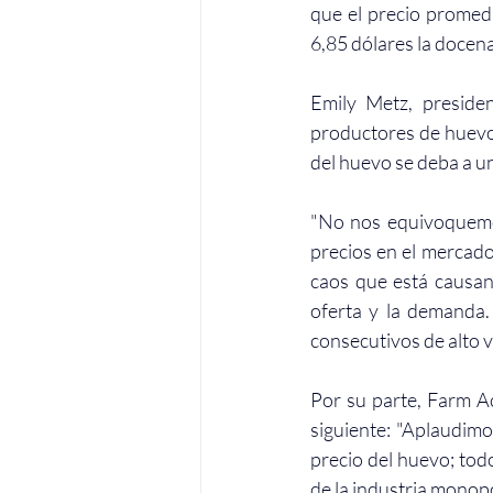
que el precio promedi
6,85 dólares la docena
Emily Metz, preside
productores de huevo 
del huevo se deba a un
"No nos equivoquemo
precios en el mercado
caos que está causand
oferta y la demanda.
consecutivos de alto 
Por su parte, Farm Ac
siguiente: "Aplaudimo
precio del huevo; tod
de la industria monopo