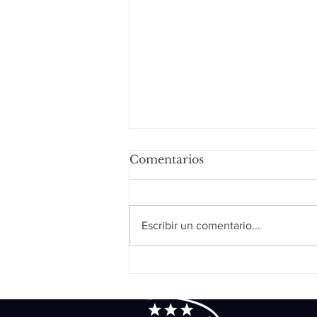
Comentarios
Escribir un comentario...
Se necesita claridad y
estrategia para el sector
agropecuario ante
aranceles; GCMA