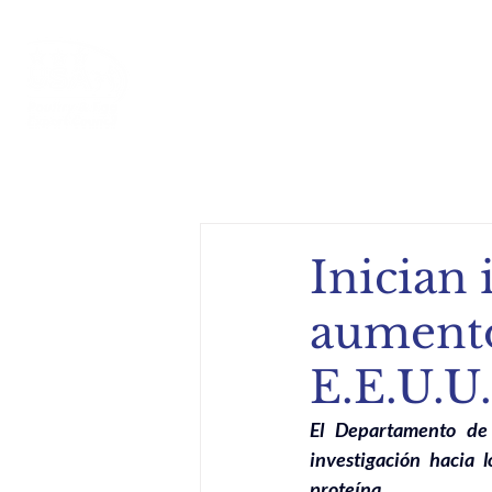
Inicio
Acerca de
Compe
Inician 
aumento
E.E.U.U.
El Departamento de 
investigación hacia 
proteína