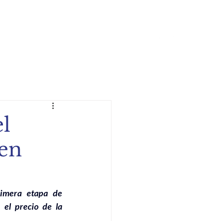
 y Actividades
Podcast
More
el
 en
imera etapa de 
el precio de la 