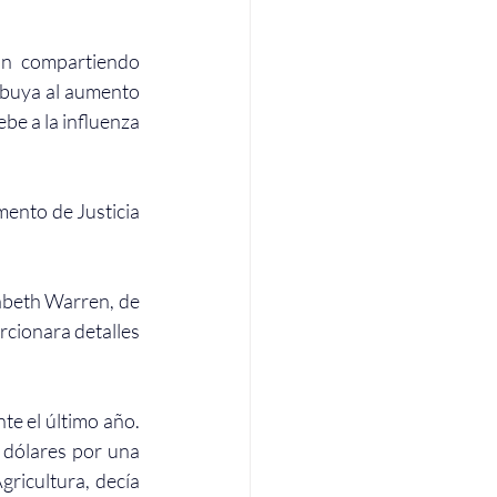
n compartiendo 
ibuya al aumento 
be a la influenza 
ento de Justicia 
abeth Warren, de 
cionara detalles 
e el último año. 
dólares por una 
ricultura, decía 