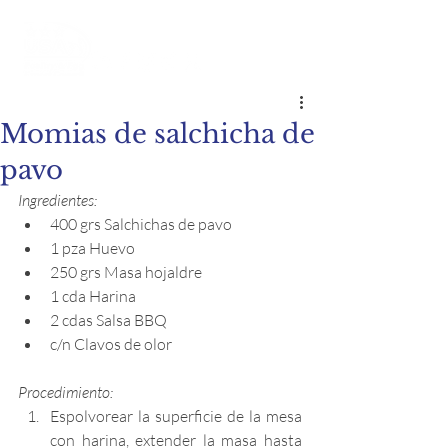
Momias de salchicha de
pavo
Ingredientes:
400 grs Salchichas de pavo
1 pza Huevo
250 grs Masa hojaldre
1 cda Harina
2 cdas Salsa BBQ
c/n Clavos de olor
Procedimiento:
Espolvorear la superficie de la mesa 
con harina, extender la masa hasta 