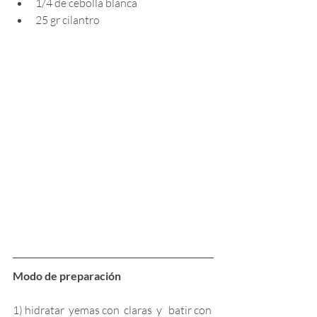
1/4 de cebolla blanca
25 gr cilantro
Modo de preparación
1) hidratar  yemas con  claras  y   batir con 