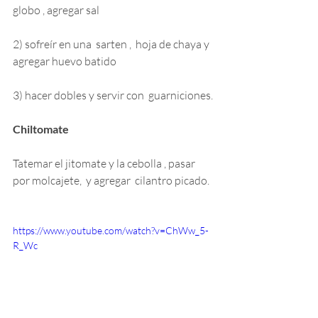
globo , agregar sal
2) sofreír en una  sarten ,  hoja de chaya y 
agregar huevo batido
3) hacer dobles y servir con  guarniciones.
Chiltomate
Tatemar el jitomate y la cebolla , pasar 
por molcajete,  y agregar  cilantro picado.
https://www.youtube.com/watch?v=ChWw_5-
R_Wc