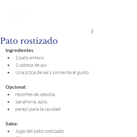
Pato rostizado
Ingredientes
1 pato entero
1 cabeza de ajo
Una pizca de sal y pimienta al gusto
Opcional: 
recortes de cebolla, 
zanahoria, apio, 
perejil para la cavidad
Salsa:
Jugo del pato rostizado