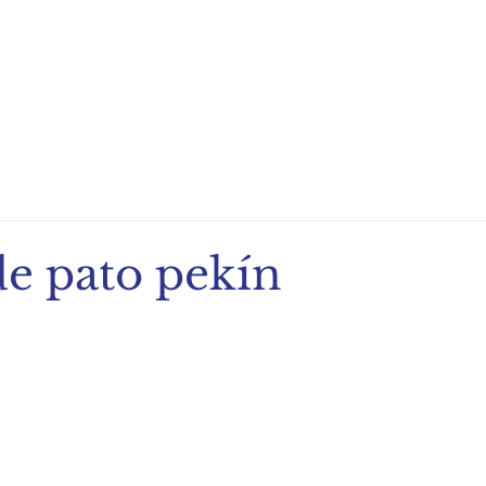
ndio de Exportación
Noticias
Recetas
Eventos
de pato pekín