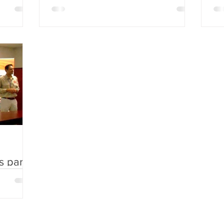
s para
con
r