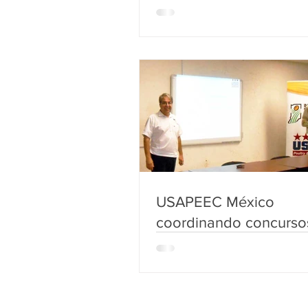
USAPEEC México
coordinando concurso
desarrollar productos 
carne de ave con valo
agregado