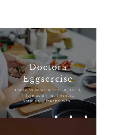
Doctora
Eggsercise
Consejos sobre nutrición, salud,
información nutrimental,
Noticias, y mucho más...