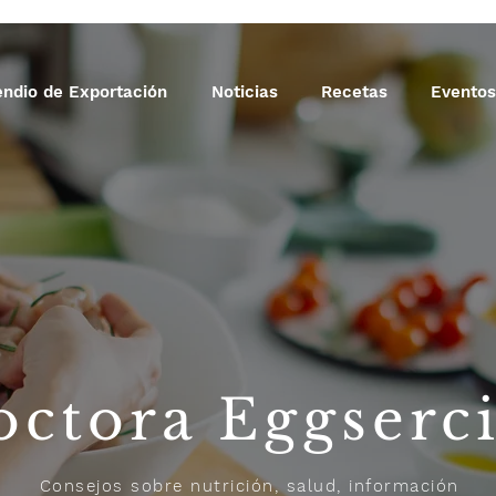
ndio de Exportación
Noticias
Recetas
Eventos
octora Eggserc
Consejos sobre nutrición, salud, información