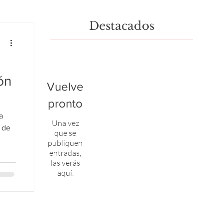
Destacados
a
ón
Vuelve
pronto
a
Una vez
 de
que se
publiquen
entradas,
las verás
aquí.