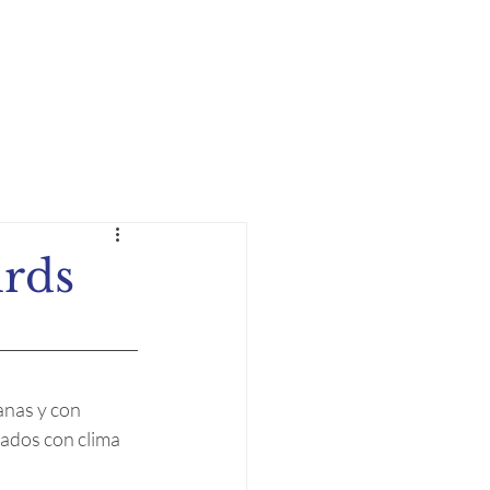
 y Actividades
Podcast
More
irds
anas y con 
ados con clima 