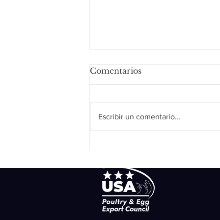
Comentarios
Escribir un comentario...
Section I: Raising &
feeding birds