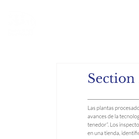
Inicio
Acerca de
Compe
Section 
Las plantas procesador
avances de la tecnologí
tenedor”. Los inspecto
en una tienda, identif