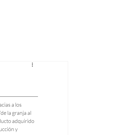
 y Actividades
Podcast
More
cias a los 
de la granja al 
ducto adquirido 
ucción y 