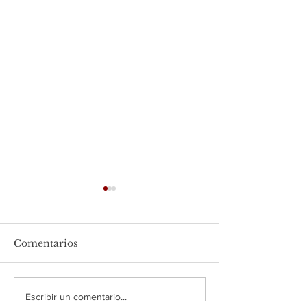
Comentarios
Desayuno y
Expo ANTAD
Escribir un comentario...