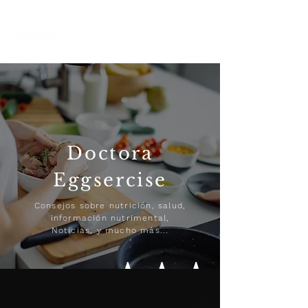
Doctora
Eggsercise
Consejos sobre nutrición, salud,
información nutrimental,
Noticias, y mucho más...