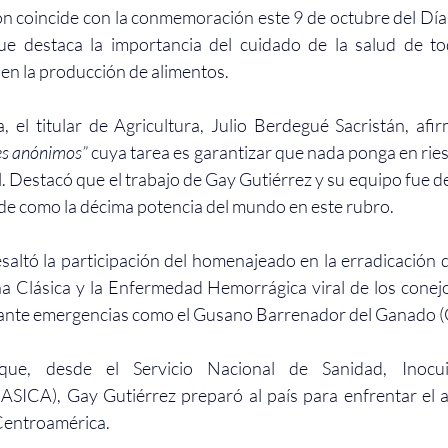
ón coincide con la conmemoración este 9 de octubre del Día 
ue destaca la importancia del cuidado de la salud de tod
en la producción de alimentos. 
 el titular de Agricultura, Julio Berdegué Sacristán, afir
es anónimos”
 cuya tarea es garantizar que nada ponga en ries
. Destacó que el trabajo de Gay Gutiérrez y su equipo fue d
de como la décima potencia del mundo en este rubro.
saltó la participación del homenajeado en la erradicación
a Clásica y la Enfermedad Hemorrágica viral de los conej
a ante emergencias como el Gusano Barrenador del Ganado 
ue, desde el Servicio Nacional de Sanidad, Inocui
SICA), Gay Gutiérrez preparó al país para enfrentar el a
Centroamérica.