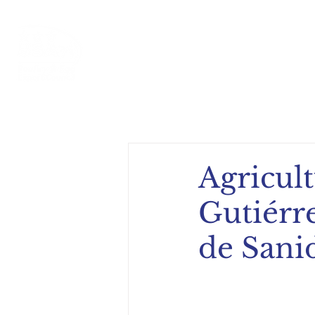
Inicio
Acerca de
Compe
Agricul
Gutiérr
de Sani