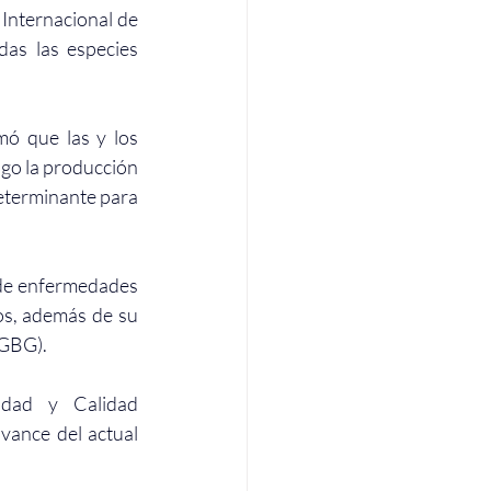
Internacional de 
as las especies 
mó que las y los 
go la producción 
eterminante para 
 de enfermedades 
os, además de su 
(GBG).
dad y Calidad 
vance del actual 