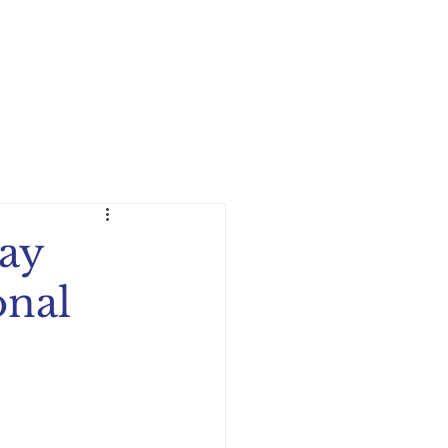
 y Actividades
Podcast
More
Gay
onal