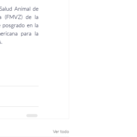
alud Animal de 
a (FMVZ) de la 
posgrado en la 
ricana para la 
s.
Ver todo