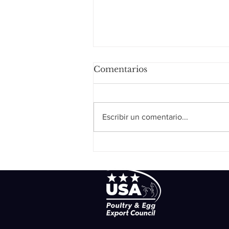
Comentarios
Escribir un comentario...
ANETIF e INFARVET
unen esfuerzos rumbo a
Cumbre de la Industria
Alimentaria TIF 2025