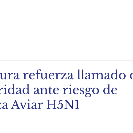
ndio de Exportación
Noticias
Recetas
Eventos
tura refuerza llamado 
ridad ante riesgo de
za Aviar H5N1