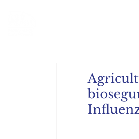
Inicio
Acerca de
Compe
Agricul
biosegu
Influen