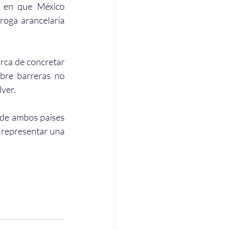
 en que México 
oga arancelaria 
En la conferencia matutina de Palacio Nacional, aseguró que su gobierno está cerca de concretar 
bre barreras no 
lver.
 de ambos países 
representar una  