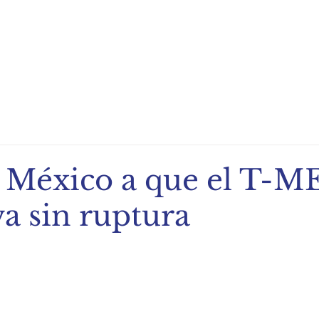
ndio de Exportación
Noticias
Recetas
Eventos
 México a que el T-M
a sin ruptura