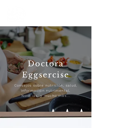
Doctora
Eggsercise
Consejos sobre nutrición, salud,
información nutrimental,
Noticias, y mucho más...