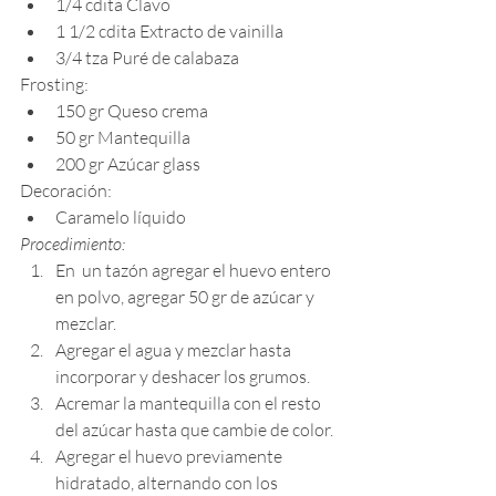
1/4 cdita Clavo
1 1/2 cdita Extracto de vainilla
3/4 tza Puré de calabaza
Frosting:
150 gr Queso crema 
50 gr Mantequilla
200 gr Azúcar glass
Decoración:
Caramelo líquido
Procedimiento:
En  un tazón agregar el huevo entero 
en polvo, agregar 50 gr de azúcar y 
mezclar.
Agregar el agua y mezclar hasta 
incorporar y deshacer los grumos.
Acremar la mantequilla con el resto 
del azúcar hasta que cambie de color.
Agregar el huevo previamente 
hidratado, alternando con los 