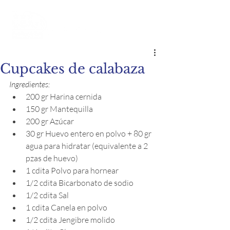
Cupcakes de calabaza
Ingredientes:
200 gr Harina cernida
150 gr Mantequilla
200 gr Azúcar
30 gr Huevo entero en polvo + 80 gr 
agua para hidratar (equivalente a 2 
pzas de huevo)
1 cdita Polvo para hornear
1/2 cdita Bicarbonato de sodio
1/2 cdita Sal
1 cdita Canela en polvo
1/2 cdita Jengibre molido