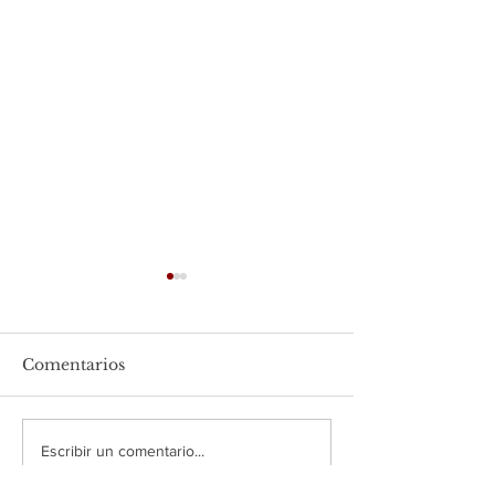
Comentarios
Hamburguesa de pollo
Huevos a la
Escribir un comentario...
portuguesa