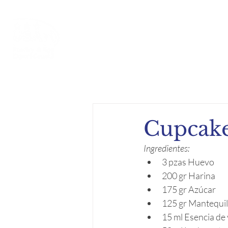
Inicio
Acerca de
Compe
Cupcake
Ingredientes:
3 pzas Huevo
200 gr Harina 
175 gr Azúcar 
125 gr Mantequill
15 ml Esencia de v