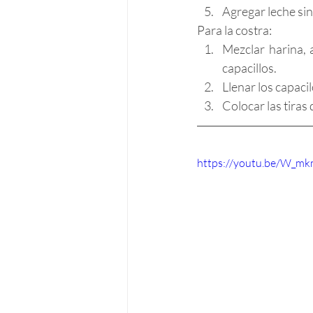
Agregar leche sin
Para la costra:
Mezclar harina, 
capacillos.
Llenar los capacil
Colocar las tiras
https://youtu.be/W_