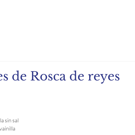
ndio de Exportación
Noticias
Recetas
Eventos
s de Rosca de reyes
a sin sal
ainilla 