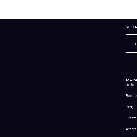
Hotcakes con blueberries
Las
Pav
SUSC
MAPA
Inicio
Receta
Blog
Evento
Acerca