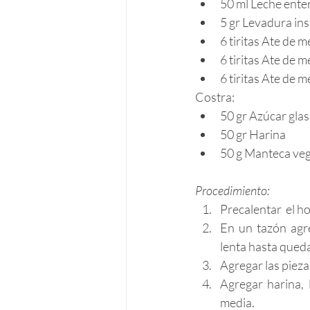
50 ml Leche ente
5 gr Levadura in
6 tiritas Ate de m
6 tiritas Ate de m
6 tiritas Ate de m
Costra: 
50 gr Azúcar glas
50 gr Harina
50 g Manteca veg
Procedimiento:
Precalentar  el h
En un tazón agre
lenta hasta qued
Agregar las pieza
Agregar harina, 
media.