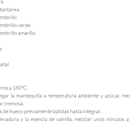
ra
stantánea
embrillo 
embrillo verde 
embrillo amarillo 
s
etal 
orno a 180°C.  
gar la mantequilla a temperatura ambiente y azúcar, mezc
ar cremosa.
s de huevo previamente batidas hasta integrar.
levadura y la esencia de vainilla, mezclar unos minutos a