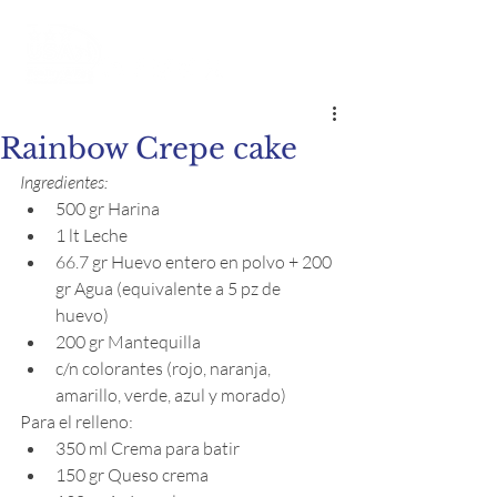
Rainbow Crepe cake
Ingredientes:
500 gr Harina
1 lt Leche
66.7 gr Huevo entero en polvo + 200 
gr Agua (equivalente a 5 pz de 
huevo)
200 gr Mantequilla
c/n colorantes (rojo, naranja, 
amarillo, verde, azul y morado)
Para el relleno:
350 ml Crema para batir
150 gr Queso crema