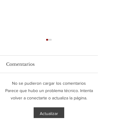
Comentarios
No se pudieron cargar los comentarios
Hotcakes con
Pastel de Vaini
Parece que hubo un problema técnico. Intenta
blueberries
Blueberries
volver a conectarte o actualiza la página.
Actualizar