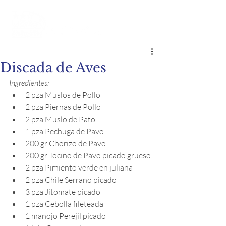
Discada de Aves
Ingredientes:
2 pza Muslos de Pollo
2 pza Piernas de Pollo
2 pza Muslo de Pato
1 pza Pechuga de Pavo
200 gr Chorizo de Pavo
200 gr Tocino de Pavo picado grueso
2 pza Pimiento verde en juliana
2 pza Chile Serrano picado
3 pza Jitomate picado
1 pza Cebolla fileteada
1 manojo Perejil picado