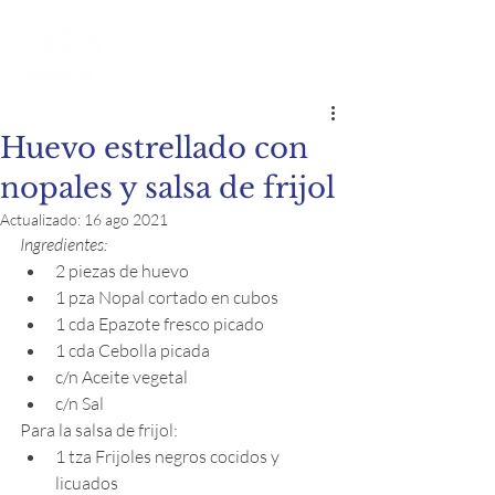
Huevo estrellado con
nopales y salsa de frijol
Actualizado:
16 ago 2021
Ingredientes:
2 piezas de huevo
1 pza Nopal cortado en cubos
1 cda Epazote fresco picado
1 cda Cebolla picada
c/n Aceite vegetal
c/n Sal
Para la salsa de frijol:
1 tza Frijoles negros cocidos y 
licuados