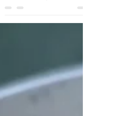
champiñones
Pollo a la crema con champiñones