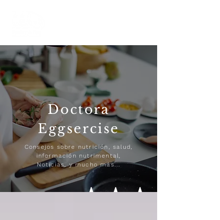
Doctora
Eggsercise
Consejos sobre nutrición, salud,
información nutrimental,
Noticias, y mucho más...