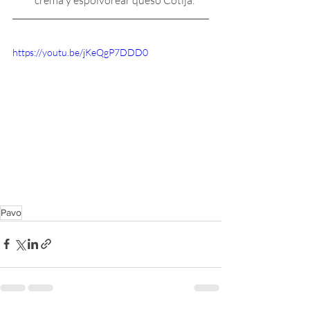
crema y espolvorear queso Cotija.
https://youtu.be/jKeQgP7DDD0
Pavo