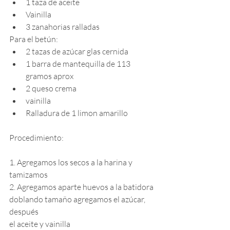
1 taza de aceite
Vainilla
3 zanahorias ralladas
Para el betún:
2 tazas de azúcar glas cernida
1 barra de mantequilla de 113 
gramos aprox
2 queso crema
vainilla
Ralladura de 1 limon amarillo
Procedimiento:
1. Agregamos los secos a la harina y 
tamizamos
2. Agregamos aparte huevos a la batidora 
doblando tamaño agregamos el azúcar, 
después
el aceite y vainilla