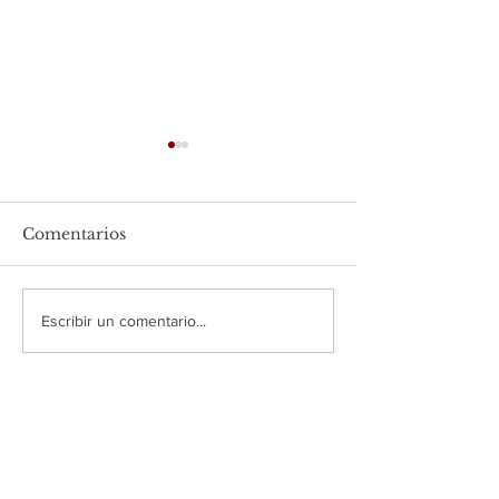
Comentarios
Cordon bleu
Tamales verde
Escribir un comentario...
pollo