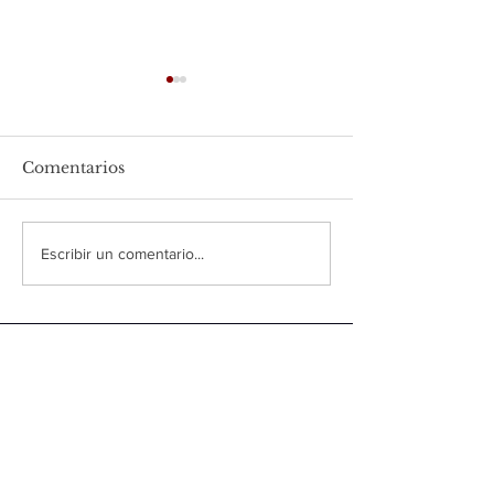
Comentarios
Alitas de pollo con
Ensalada Grie
Escribir un comentario...
chimichurri
pollo
SUSCRIBETE
>