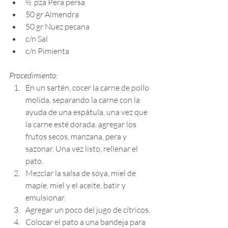
½  pza Pera persa
50 gr Almendra
50 gr Nuez pecana 
c/n Sal 
c/n Pimienta 
Procedimiento:
En un sartén, cocer la carne de pollo 
molida, separando la carne con la 
ayuda de una espátula, una vez que 
la carne esté dorada, agregar los 
frutos secos, manzana, pera y 
sazonar. Una vez listo, rellenar el 
pato.
Mezclar la salsa de soya, miel de 
maple, miel y el aceite, batir y 
emulsionar.
Agregar un poco del jugo de cítricos.
Colocar el pato a una bandeja para 