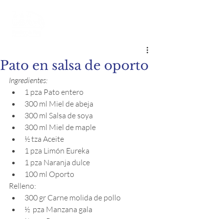
Pato en salsa de oporto
Ingredientes:
1 pza Pato entero 
300 ml Miel de abeja 
300 ml Salsa de soya 
300 ml Miel de maple 
½ tza Aceite 
1 pza Limón Eureka
1 pza Naranja dulce
100 ml Oporto 
Relleno:
300 gr Carne molida de pollo 
½  pza Manzana gala