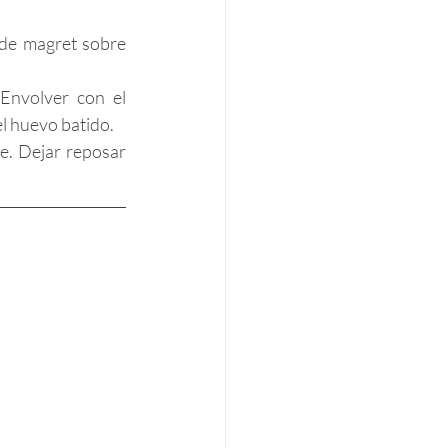
 de magret sobre 
volver con el   
el huevo batido.
e. Dejar reposar 