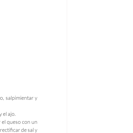
o, salpimientar y 
 el ajo.
r el queso con un 
ctificar de sal y 