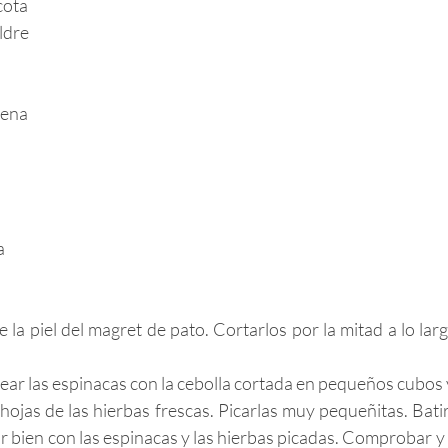
cota 
ldre
uena
a
e la piel del magret de pato. Cortarlos por la mitad a lo larg
tear las espinacas con la cebolla cortada en pequeños cubos y
 hojas de las hierbas frescas. Picarlas muy pequeñitas. Bati
r bien con las espinacas y las hierbas picadas. Comprobar y re