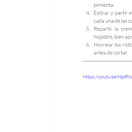
pimienta.
Estirar y partir
cada una de las c
Repartir la crem
hojaldre, bien ap
Hornear los roll
antes de cortar.
https://youtu.be/rbp