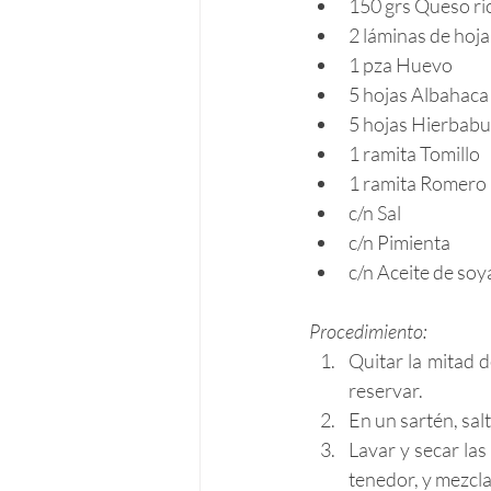
150 grs Queso ri
2 láminas de hoja
1 pza Huevo
5 hojas Albahaca
5 hojas Hierbab
1 ramita Tomillo
1 ramita Romero
c/n Sal
c/n Pimienta
c/n Aceite de soy
Procedimiento:
Quitar la mitad d
reservar.
En un sartén, sal
Lavar y secar las
tenedor, y mezcla