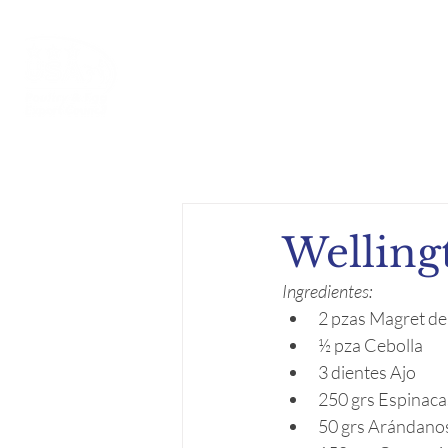
Inicio
Acerca de
Compe
Welling
Ingredientes:
2 pzas Magret de
½ pza Cebolla
3 dientes Ajo
250 grs Espinaca
50 grs Arándano