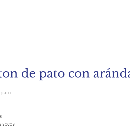
ndio de Exportación
Noticias
Recetas
Eventos
ton de pato con aránd
 pato
s
s secos