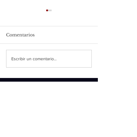
Comentarios
Pollo al Jerez
Pollo a la cazuela
Escribir un comentario...
francesa
SUSCRIBETE
>