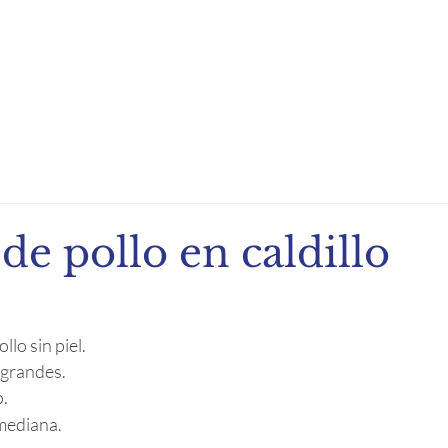
ndio de Exportación
Noticias
Recetas
Eventos
 de pollo en caldillo
lo sin piel. 
 grandes.
o.
 mediana.