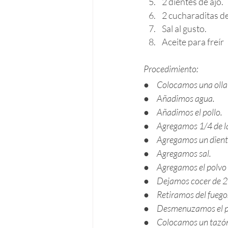
2 dientes de ajo.
2 cucharaditas de
Sal al gusto.
Aceite para freír
Procedimiento:
●     
Colocamos una olla 
●     
Añadimos agua.
●     
Añadimos el pollo.
●     
Agregamos 1/4 de la
●     
Agregamos un diente
●     
Agregamos sal.
●     
Agregamos el polvo
●     
Dejamos cocer de 
●     
Retiramos del fuego
●     
Desmenuzamos el po
●     
Colocamos un tazó