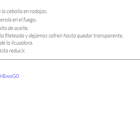
 la cebolla en rodajas.
rola en el fuego.
to de aceite.
a fileteada y dejamos sofreír hasta quedar transparente.
de la licuadora.
sta reducir.
zOIEwoG0