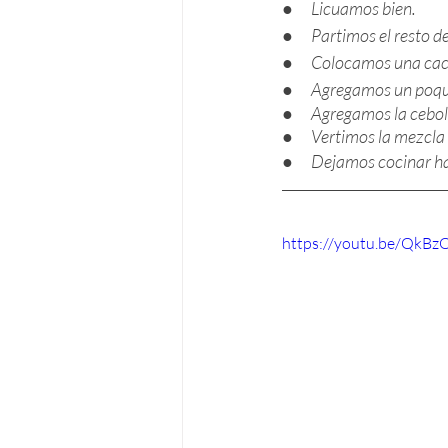
●      
Licuamos bien.
●      
Partimos el resto de
●      
Colocamos una cace
●      
Agregamos un poqui
●      
Agregamos la ceboll
●      
Vertimos la mezcla 
●      
Dejamos cocinar ha
https://youtu.be/QkB