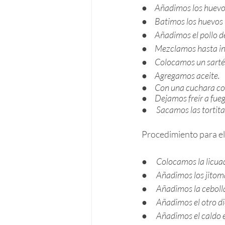
●     
Añadimos los huevo
●     
Batimos los huevos 
●     
Añadimos el pollo 
●     
Mezclamos hasta in
●     
Colocamos un sartén
●     
Agregamos aceite.
●     
Con una cuchara col
●     
Dejamos freír a fue
●      
Sacamos las tortita
Procedimiento para el 
●      
Colocamos la licua
●      
Añadimos los jitom
●      
Añadimos la ceboll
●      
Añadimos el otro di
●      
Añadimos el caldo e