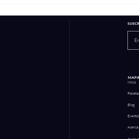
Ceviche de pavo y mango
Tam
poll
SUSC
MAPA
Inicio
Receta
Blog
Evento
Acerca