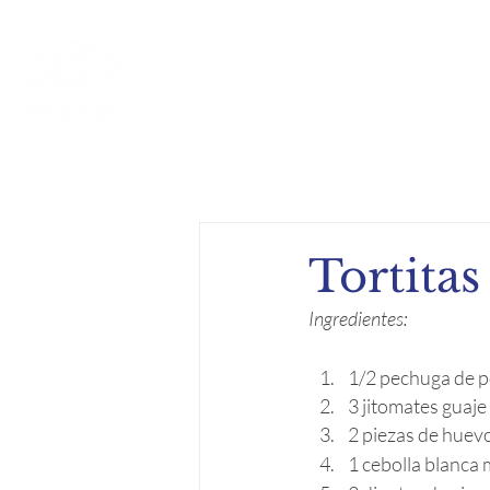
Inicio
Acerca de
Compe
Tortitas
Ingredientes:
1/2 pechuga de pol
3 jitomates guaje
2 piezas de huev
1 cebolla blanca