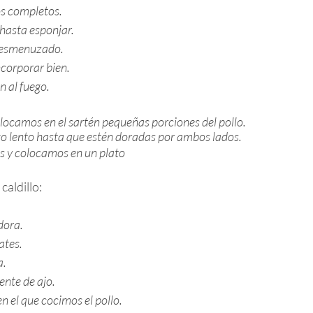
s completos.
hasta esponjar.
desmenuzado.
corporar bien.
 al fuego.
ocamos en el sartén pequeñas porciones del pollo.
go lento hasta que estén doradas por ambos lados.
s y colocamos en un plato
caldillo:
dora.
ates.
a.
ente de ajo.
n el que cocimos el pollo.