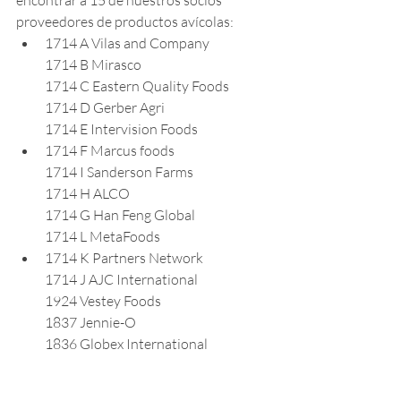
encontrar a 15 de nuestros socios 
proveedores de productos avícolas:
1714 A Vilas and Company
1714 B Mirasco
1714 C Eastern Quality Foods
1714 D Gerber Agri
1714 E Intervision Foods
1714 F Marcus foods
1714 I Sanderson Farms
1714 H ALCO
1714 G Han Feng Global
1714 L MetaFoods
1714 K Partners Network
1714 J AJC International
1924 Vestey Foods
1837 Jennie-O
1836 Globex International